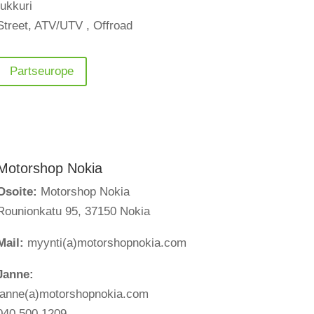
tukkuri
Street, ATV/UTV , Offroad
Partseurope
Motorshop Nokia
Osoite:
Motorshop Nokia
Rounionkatu 95, 37150 Nokia
Mail:
myynti(a)motorshopnokia.com
Janne:
janne(a)motorshopnokia.com
040 500 1209