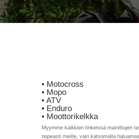
• Motocross
• Mopo
• ATV
• Enduro
• Moottorikelkka
Myymme kaikkien linkeissä mainittujen tava
nopeasti meille, vain katsomalla haluamasi