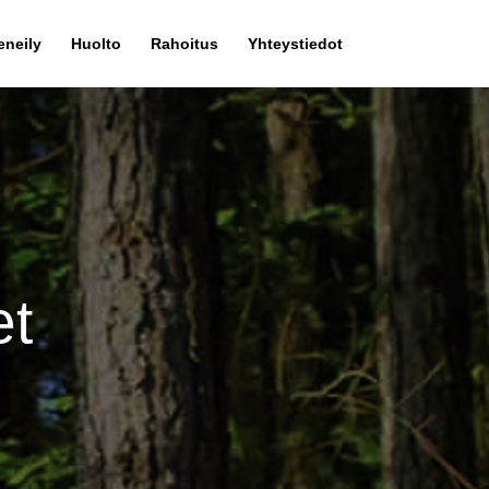
eneily
Huolto
Rahoitus
Yhteystiedot
et