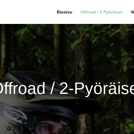
Etusivu
Offroad / 2-Pyöräiset
V
ffroad / 2-Pyöräis